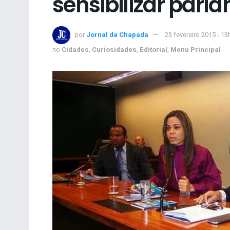
sensibilizar parl
por
Jornal da Chapada
23 fevereiro 2015 - 13
no
Cidades
,
Curiosidades
,
Editorial
,
Menu Principal