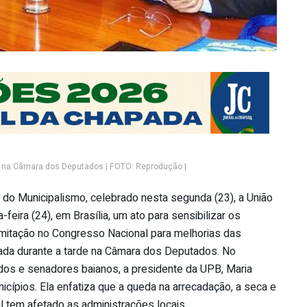
de na Câmara dos Deputados | FOTO: Reprodução |
do Municipalismo, celebrado nesta segunda (23), a União
eira (24), em Brasília, um ato para sensibilizar os
mitação no Congresso Nacional para melhorias das
izada durante a tarde na Câmara dos Deputados. No
os e senadores baianos, a presidente da UPB, Maria
nicípios. Ela enfatiza que a queda na arrecadação, a seca e
 tem afetado as administrações locais.