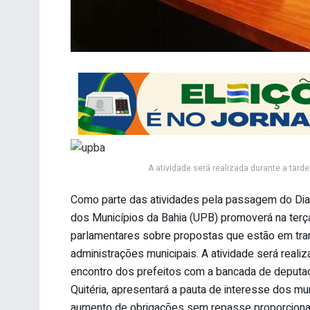
A atividade será realizada durante a tar
Como parte das atividades pela passagem do Dia 
dos Municípios da Bahia (UPB) promoverá na terça-f
parlamentares sobre propostas que estão em tra
administrações municipais. A atividade será real
encontro dos prefeitos com a bancada de deputad
Quitéria, apresentará a pauta de interesse dos mu
aumento de obrigações sem repasse proporcional