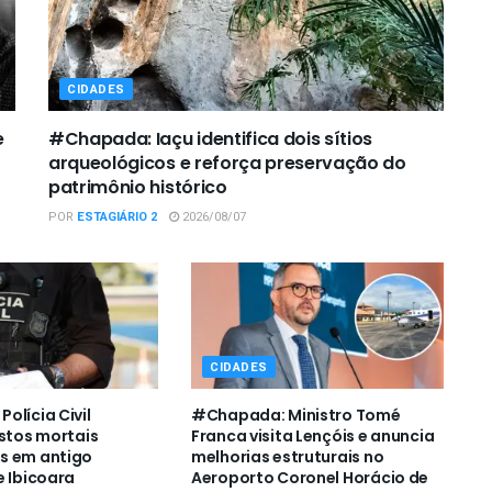
CIDADES
e
#Chapada: Iaçu identifica dois sítios
arqueológicos e reforça preservação do
patrimônio histórico
POR
ESTAGIÁRIO 2
2026/08/07
CIDADES
olícia Civil
#Chapada: Ministro Tomé
estos mortais
Franca visita Lençóis e anuncia
s em antigo
melhorias estruturais no
e Ibicoara
Aeroporto Coronel Horácio de