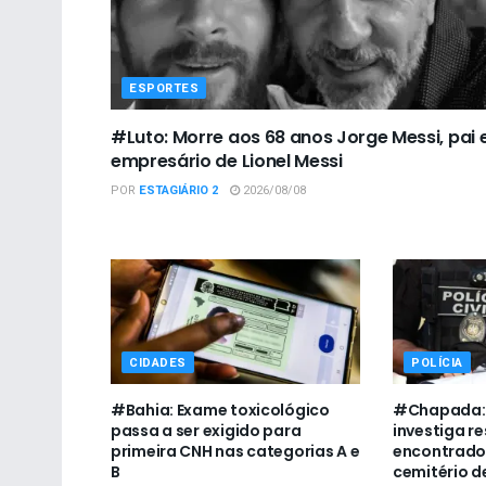
ESPORTES
#Luto: Morre aos 68 anos Jorge Messi, pai 
empresário de Lionel Messi
POR
ESTAGIÁRIO 2
2026/08/08
CIDADES
POLÍCIA
#Bahia: Exame toxicológico
#Chapada: P
passa a ser exigido para
investiga r
primeira CNH nas categorias A e
encontrado
B
cemitério d