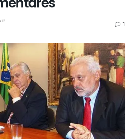
amentares
h12
1