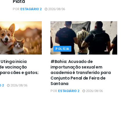
Piatã
POR
ESTAGIÁRIO 2
2026/08/06
POLÍCIA
tinga inicia
#Bahia: Acusado de
e vacinação
importunação sexual em
 para cães e gatos;
academia é transferido para
Conjunto Penal de Feira de
Santana
O 2
2026/08/06
POR
ESTAGIÁRIO 2
2026/08/06