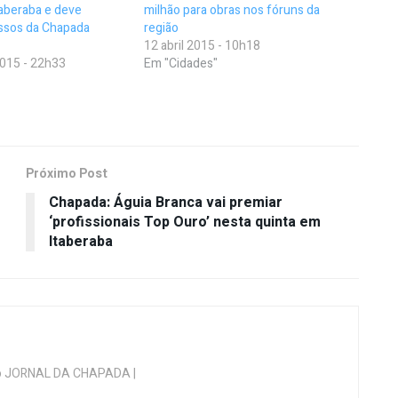
taberaba e deve
milhão para obras nos fóruns da
essos da Chapada
região
12 abril 2015 - 10h18
015 - 22h33
Em "Cidades"
Próximo Post
Chapada: Águia Branca vai premiar
‘profissionais Top Ouro’ nesta quinta em
Itaberaba
 do JORNAL DA CHAPADA |