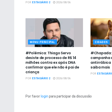
POR
ESTAGIÁRIO 2
2026/08/06
MENU PRINCIPAL
CIDADES
#Polêmica: Thiago Servo
#Chapada: U
desiste de processo de R$ 14
campanha d
milhões contra ex após DNA
antirrábica
confirmar que ele não é pai de
saiba mais
criança
POR
ESTAGIÁRI
POR
ESTAGIÁRIO 2
2026/08/06
Por favor
login
para participar da discussão