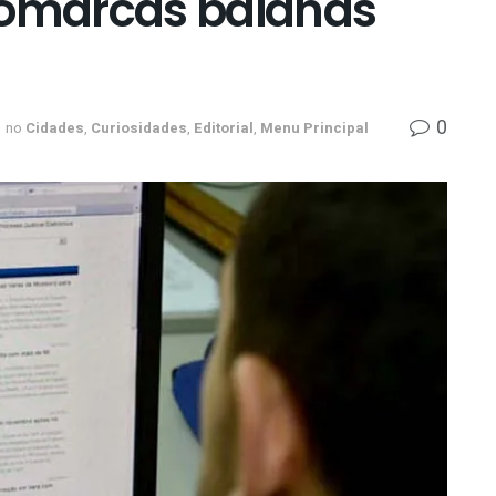
comarcas baianas
0
no
Cidades
,
Curiosidades
,
Editorial
,
Menu Principal