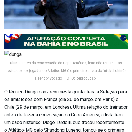
Última antes da convocação da Copa América, lista não tem muitas
novidades: ex-jogador do Atlético-MG é o primeiro atleta do futebol chinês
a ser convocado | FOTO: Reprodução |
O técnico Dunga convocou nesta quinta-feira a Seleção para
os amistosos com França (dia 26 de março, em Paris) e
Chile (29 de março, em Londres). Última relação do treinador
antes de fazer a convocação da Copa América, a lista tem
um dado histórico: Diego Tardelli, que trocou recentemente
o Atlético-MG pelo Shandong Luneng, tornou-se o primeiro