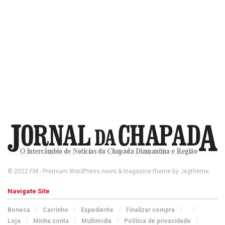
© 2022
FM
- Premium WordPress news & magazine theme by
Jegtheme
.
Navigate Site
Boneca
Carrinho
Expediente
Finalizar compra
Loja
Minha conta
Multimídia
Política de privacidade