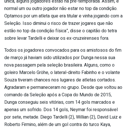
única, alguns jogadores estão na pré-temporada. Assim, é
normal um ou outro jogador não estar no top da condição.
Optamos por um atleta que era titular e vinha jogando com a
Seleção. Isso diminui o risco de trazer jogares que não
estão no top da condição física”, disse o capitão do tetra
sobre levar Tardelli e deixar os ex-cruzeirenses fora.
Todos os jogadores convocados para os amistosos do fim
de março já haviam sido utilizados por Dunga nessa sua
nova passagem pela seleção brasileira. Alguns, como o
goleiro Marcelo Gröhe, o lateral-direito Fabinho e o volante
Souza tiveram chances nos lugares de atletas cortados.
Agradaram e permaneceram no grupo. Desde que voltou ao
comando da Seleção após a Copa do Mundo de 2015,
Dunga conseguiu seis vitórias, com 14 gols marcados e
apenas um sofrido. Dos 14 gols, Neymar foi responsável
por sete, metade. Diego Tardelli (2), Willian (2), David Luiz e
Roberto Firmino, além de um gol contra do turco Kaya,