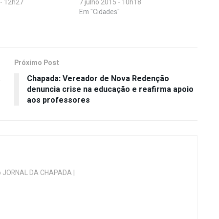
 - 12h27
7 julho 2015 - 10h18
Em "Cidades"
Próximo Post
a
Chapada: Vereador de Nova Redenção
denuncia crise na educação e reafirma apoio
aos professores
 do JORNAL DA CHAPADA |