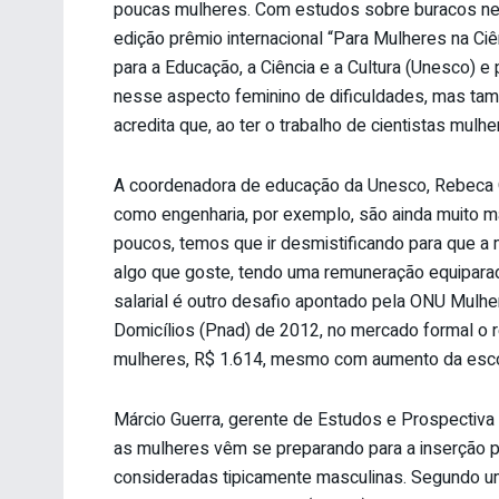
poucas mulheres. Com estudos sobre buracos neg
edição prêmio internacional “Para Mulheres na C
para a Educação, a Ciência e a Cultura (Unesco) 
nesse aspecto feminino de dificuldades, mas tamb
acredita que, ao ter o trabalho de cientistas mulh
A coordenadora de educação da Unesco, Rebeca Ot
como engenharia, por exemplo, são ainda muito m
poucos, temos que ir desmistificando para que a 
algo que goste, tendo uma remuneração equipara
salarial é outro desafio apontado pela ONU Mulh
Domicílios (Pnad) de 2012, no mercado formal o 
mulheres, R$ 1.614, mesmo com aumento da esco
Márcio Guerra, gerente de Estudos e Prospectiva 
as mulheres vêm se preparando para a inserção p
consideradas tipicamente masculinas. Segundo um