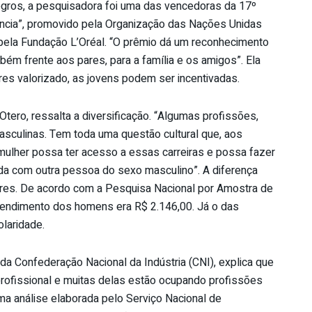
ros, a pesquisadora foi uma das vencedoras da 17º
iência”, promovido pela Organização das Nações Unidas
e pela Fundação L’Oréal. “O prêmio dá um reconhecimento
ém frente aos pares, para a família e os amigos”. Ela
eres valorizado, as jovens podem ser incentivadas.
ero, ressalta a diversificação. “Algumas profissões,
asculinas. Tem toda uma questão cultural que, aos
mulher possa ter acesso a essas carreiras e possa fazer
da com outra pessoa do sexo masculino”. A diferença
eres. De acordo com a Pesquisa Nacional por Amostra de
rendimento dos homens era R$ 2.146,00. Já o das
laridade.
da Confederação Nacional da Indústria (CNI), explica que
rofissional e muitas delas estão ocupando profissões
a análise elaborada pelo Serviço Nacional de