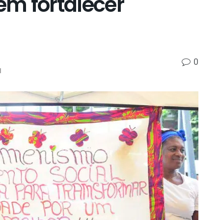
m fortalecer
0
l