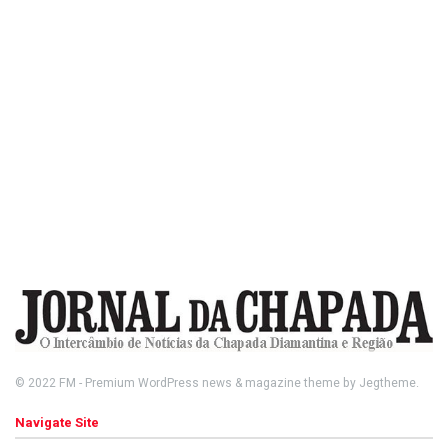
© 2022
FM
- Premium WordPress news & magazine theme by
Jegtheme
.
Navigate Site