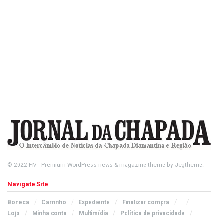
© 2022
FM
- Premium WordPress news & magazine theme by
Jegtheme
.
Navigate Site
Boneca
Carrinho
Expediente
Finalizar compra
Loja
Minha conta
Multimídia
Política de privacidade