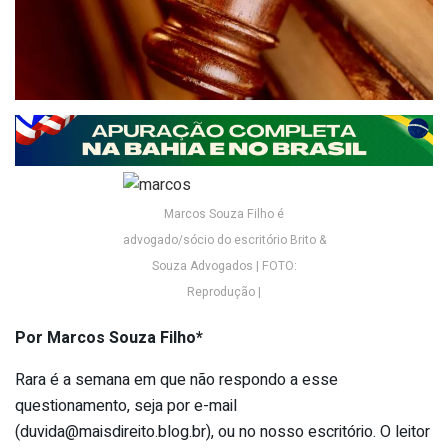
Marcos Souza Filho é
advogado/sócio do escritório Brito &
Souza Advogados | FOTO:
Reprodução |
Por Marcos Souza Filho*
Rara é a semana em que não respondo a esse
questionamento, seja por e-mail
(
duvida@maisdireito.blog.br
), ou no nosso escritório. O leitor