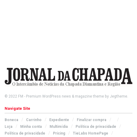
© 2022
FM
- Premium WordPress news & magazine theme by
Jegtheme
.
Navigate Site
Boneca
Carrinho
Expediente
Finalizar compra
Loja
Minha conta
Multimídia
Política de privacidade
Política de privacidade
Pricing
TieLabs HomePage