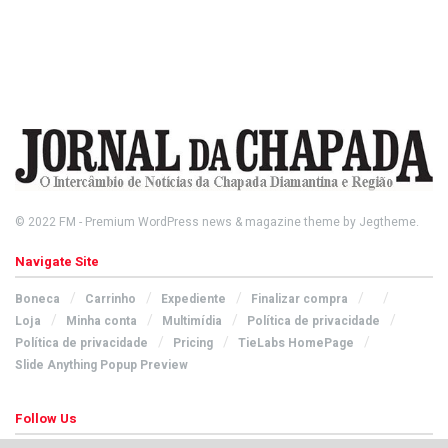
© 2022
FM
- Premium WordPress news & magazine theme by
Jegtheme
.
Navigate Site
Boneca
Carrinho
Expediente
Finalizar compra
Loja
Minha conta
Multimídia
Política de privacidade
Política de privacidade
Pricing
TieLabs HomePage
Slide Anything Popup Preview
Follow Us