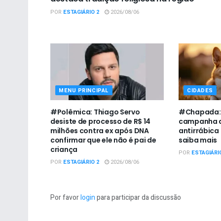
POR
ESTAGIÁRIO 2
2026/08/06
MENU PRINCIPAL
CIDADES
#Polêmica: Thiago Servo
#Chapada: U
desiste de processo de R$ 14
campanha d
milhões contra ex após DNA
antirrábica
confirmar que ele não é pai de
saiba mais
criança
POR
ESTAGIÁRI
POR
ESTAGIÁRIO 2
2026/08/06
Por favor
login
para participar da discussão