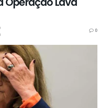
a Operação Lava
8
0
l