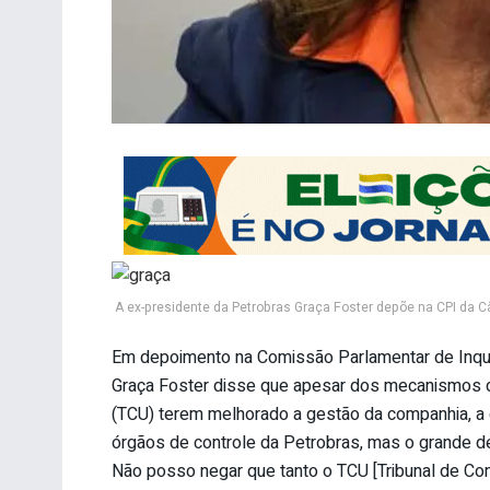
A ex-presidente da Petrobras Graça Foster depõe na CPI da C
Em depoimento na Comissão Parlamentar de Inqué
Graça Foster disse que apesar dos mecanismos d
(TCU) terem melhorado a gestão da companhia, a c
órgãos de controle da Petrobras, mas o grande de
Não posso negar que tanto o TCU [Tribunal de Cont