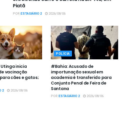
Piatã
POR
ESTAGIÁRIO 2
2026/08/06
POLÍCIA
tinga inicia
#Bahia: Acusado de
e vacinação
importunação sexual em
 para cães e gatos;
academia é transferido para
Conjunto Penal de Feira de
Santana
O 2
2026/08/06
POR
ESTAGIÁRIO 2
2026/08/06