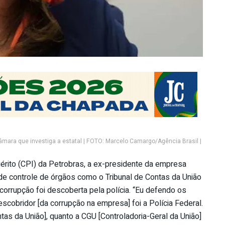
âmara que investiga a estatal | FOTO: Marcelo Camargo/Agência Brasil |
rito (CPI) da Petrobras, a ex-presidente da empresa
e controle de órgãos como o Tribunal de Contas da União
orrupção foi descoberta pela polícia. “Eu defendo os
scobridor [da corrupção na empresa] foi a Polícia Federal.
as da União], quanto a CGU [Controladoria-Geral da União]