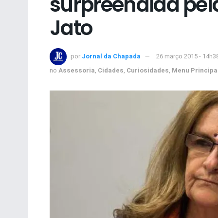
surpreendida pel
Jato
por
Jornal da Chapada
26 março 2015 - 14h3
no
Assessoria
,
Cidades
,
Curiosidades
,
Menu Principa