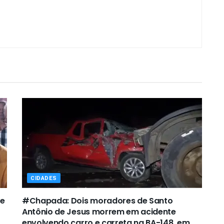
CIDADES
de
#Chapada: Dois moradores de Santo
Antônio de Jesus morrem em acidente
envolvendo carro e carreta na BA-148, em