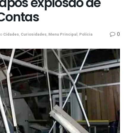
 após explosão de
 Contas
0
no
Cidades
,
Curiosidades
,
Menu Principal
,
Polícia