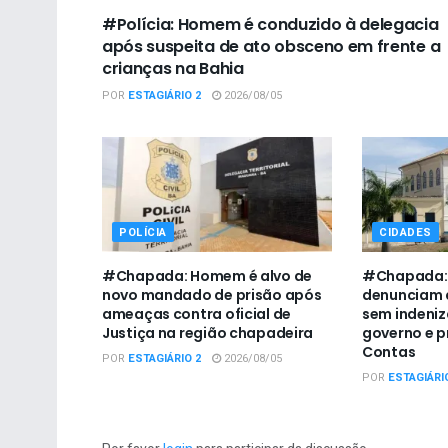
#Polícia: Homem é conduzido à delegacia
após suspeita de ato obsceno em frente a
crianças na Bahia
POR
ESTAGIÁRIO 2
2026/08/05
POLÍCIA
CIDADES
#Chapada: Homem é alvo de
#Chapada: 
novo mandado de prisão após
denunciam 
ameaças contra oficial de
sem indeni
Justiça na região chapadeira
governo e p
Contas
POR
ESTAGIÁRIO 2
2026/08/05
POR
ESTAGIÁRI