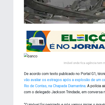
Imóvel onde fica agência tem m
De acordo com texto publicado no Portal G1, técni
vão avaliar os estragos após a explosão de um c
Rio de Contas, na Chapada Diamantina
. A polícia 
com o delegado Jackson Trindade, em conversa na
“O imóvel foi periciado e nós vamos iniciar o inqué