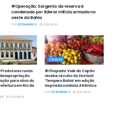
#Operação: Sargento da reserva é
condenado por liderar milícia armada no
oeste da Bahia
POR
ESTAGIÁRIO 2
2026/08/05
CIDADES
Produtores rurais
#Chapada: Vale do Capão
desapropriação
recebe circuito do Festival
zação para obra do
‘Tempero Bahia’ em edição
refeitura em Rio de
inspirada na Mata Atlântica
POR
ESTAGIÁRIO 2
2026/08/05
O 2
2026/08/05