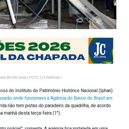
ais de 200 anos | FOTO: L12 Notícias |
cos do Instituto do Patrimônio Histórico Nacional (Iphan)
asarão onde funcionava a Agência do Banco do Brasil em
ainda não tem pistas do paradeiro da quadrilha, de acordo
 manhã desta terça-feira (1°).
rito policial”, comenta. A agência fica instalada em uma