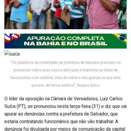
“Os paladinos da moralidade da prefeitura de Salvador precisam se
pronunciar sobre esse caso e abrir para a imprensa as listas de
funcionários com salários, mas de todos e não apenas os que eles
querem, de forma seletiva”, dispara Suíca.
O líder da oposição na Câmara de Vereadores, Luiz Carlos
Suíca (PT), se pronunciou nesta terça-feira (31) e diz que vai
apurar as denúncias contra a prefeitura de Salvador, que
estaria contratando funcionários que não vão trabalhar. A
denúncia foi divulgada por meios de comunicação da capital