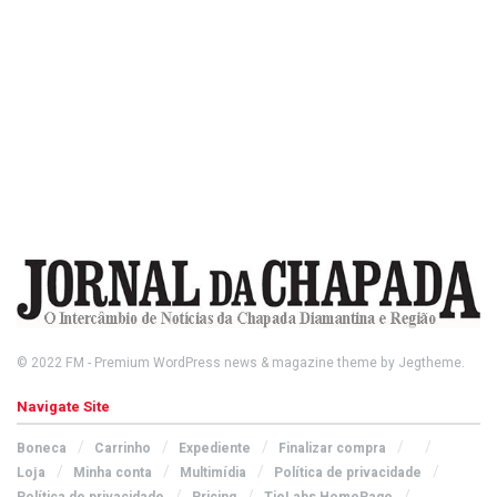
© 2022
FM
- Premium WordPress news & magazine theme by
Jegtheme
.
Navigate Site
Boneca
Carrinho
Expediente
Finalizar compra
Loja
Minha conta
Multimídia
Política de privacidade
Política de privacidade
Pricing
TieLabs HomePage