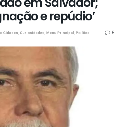
ado em Salvador;
gnação e repúdio’
8
no
Cidades
,
Curiosidades
,
Menu Principal
,
Política