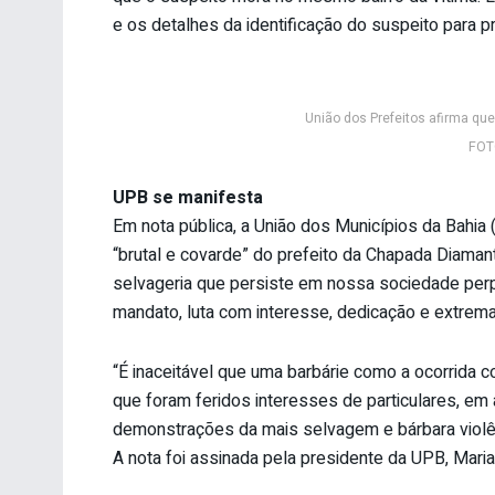
e os detalhes da identificação do suspeito para p
União dos Prefeitos afirma que 
FOTO
UPB se manifesta
Em nota pública, a União dos Municípios da Bahia
“brutal e covarde” do prefeito da Chapada Diamant
selvageria que persiste em nossa sociedade perp
mandato, luta com interesse, dedicação e extrema
“É inaceitável que uma barbárie como a ocorrida 
que foram feridos interesses de particulares, em
demonstrações da mais selvagem e bárbara violênci
A nota foi assinada pela presidente da UPB, Maria