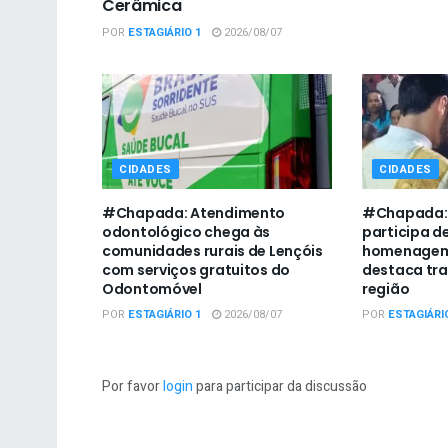
Cerâmica
POR
ESTAGIÁRIO 1
2026/08/07
CIDADES
CIDADES
#Chapada: Atendimento
#Chapada: P
odontológico chega às
participa d
comunidades rurais de Lençóis
homenagem 
com serviços gratuitos do
destaca tra
Odontomóvel
região
POR
ESTAGIÁRIO 1
2026/08/07
POR
ESTAGIÁRI
Por favor
login
para participar da discussão