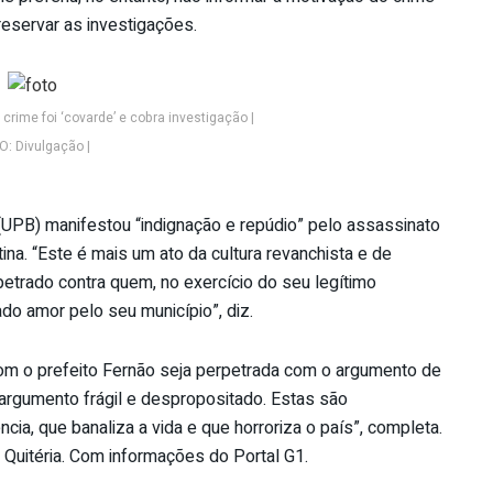
reservar as investigações.
crime foi ‘covarde’ e cobra investigação |
: Divulgação |
 (UPB) manifestou “indignação e repúdio” pelo assassinato
ina. “Este é mais um ato da cultura revanchista e de
etrado contra quem, no exercício do seu legítimo
do amor pelo seu município”, diz.
com o prefeito Fernão seja perpetrada com o argumento de
 argumento frágil e despropositado. Estas são
a, que banaliza a vida e que horroriza o país”, completa.
 Quitéria. Com informações do Portal G1.