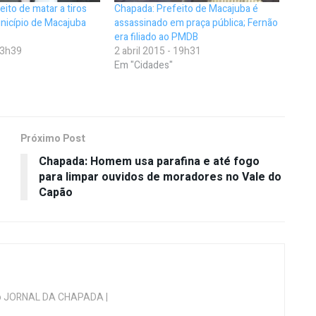
ito de matar a tiros
Chapada: Prefeito de Macajuba é
nicípio de Macajuba
assassinado em praça pública; Fernão
era filiado ao PMDB
 13h39
2 abril 2015 - 19h31
Em "Cidades"
Próximo Post
Chapada: Homem usa parafina e até fogo
para limpar ouvidos de moradores no Vale do
Capão
 do JORNAL DA CHAPADA |