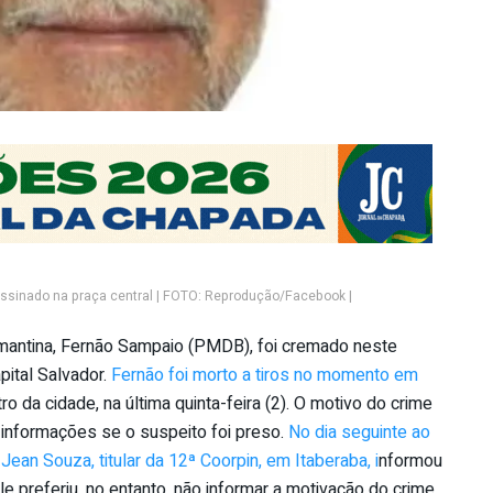
ssinado na praça central | FOTO: Reprodução/Facebook |
amantina, Fernão Sampaio (PMDB), foi cremado neste
pital Salvador.
Fernão foi morto a tiros no momento em
ro da cidade, na última quinta-feira (2). O motivo do crime
 informações se o suspeito foi preso.
No dia seguinte ao
ean Souza, titular da 12ª Coorpin, em Itaberaba, i
nformou
e preferiu, no entanto, não informar a motivação do crime