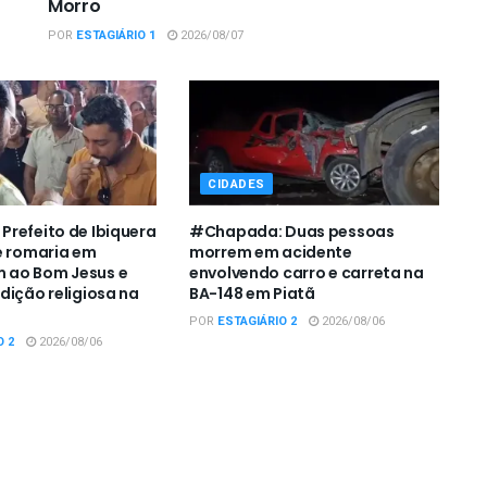
Morro
POR
ESTAGIÁRIO 1
2026/08/07
CIDADES
refeito de Ibiquera
#Chapada: Duas pessoas
e romaria em
morrem em acidente
ao Bom Jesus e
envolvendo carro e carreta na
dição religiosa na
BA-148 em Piatã
POR
ESTAGIÁRIO 2
2026/08/06
O 2
2026/08/06