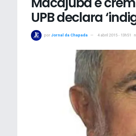
Macajuba é crem
UPB declara ‘indi
por
Jornal da Chapada
4 abril 2015 - 13h51