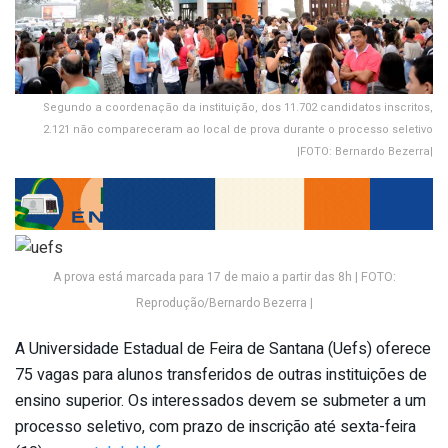
Segundo a coordenação da instituição, dos 11.702 candidatos inscritos,
2.121 não compareceram ao local de prova durante o processo seletivo
|FOTO: Bernardo Bezerra|
A prova está marcada para 17 de maio a partir das 8h | FOTO:
Reprodução/Bernardo Bezerra |
A Universidade Estadual de Feira de Santana (Uefs) oferece
75 vagas para alunos transferidos de outras instituições de
ensino superior. Os interessados devem se submeter a um
processo seletivo, com prazo de inscrição até sexta-feira