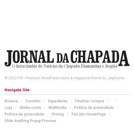
© 2022
FM
- Premium WordPress news & magazine theme by
Jegtheme
.
Navigate Site
Boneca
Carrinho
Expediente
Finalizar compra
Loja
Minha conta
Multimídia
Política de privacidade
Política de privacidade
Pricing
TieLabs HomePage
Slide Anything Popup Preview