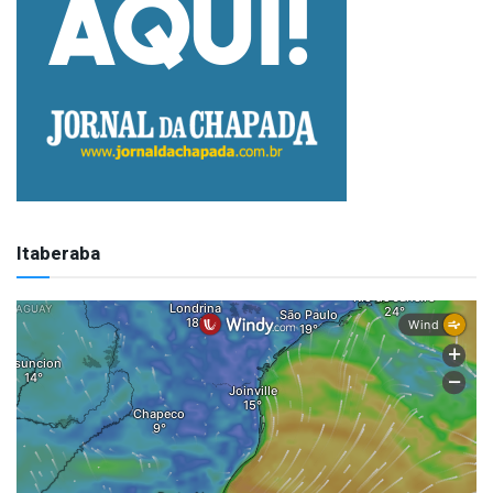
Itaberaba