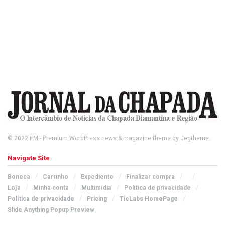
© 2022
FM
- Premium WordPress news & magazine theme by
Jegtheme
.
Navigate Site
Boneca
Carrinho
Expediente
Finalizar compra
Loja
Minha conta
Multimídia
Política de privacidade
Política de privacidade
Pricing
TieLabs HomePage
Slide Anything Popup Preview