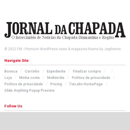
© 2022
FM
- Premium WordPress news & magazine theme by
Jegtheme
.
Navigate Site
Boneca
Carrinho
Expediente
Finalizar compra
Loja
Minha conta
Multimídia
Política de privacidade
Política de privacidade
Pricing
TieLabs HomePage
Slide Anything Popup Preview
Follow Us