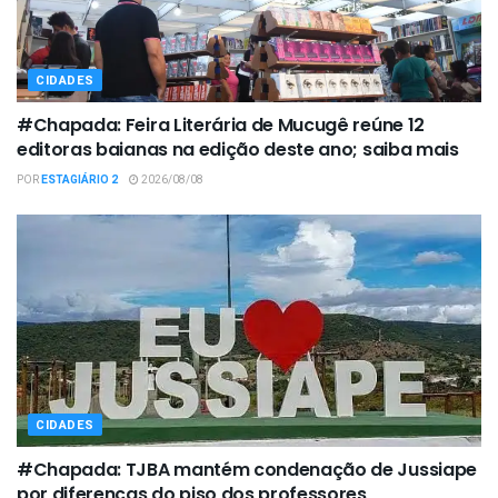
CIDADES
#Chapada: Feira Literária de Mucugê reúne 12
editoras baianas na edição deste ano; saiba mais
POR
ESTAGIÁRIO 2
2026/08/08
CIDADES
#Chapada: TJBA mantém condenação de Jussiape
por diferenças do piso dos professores