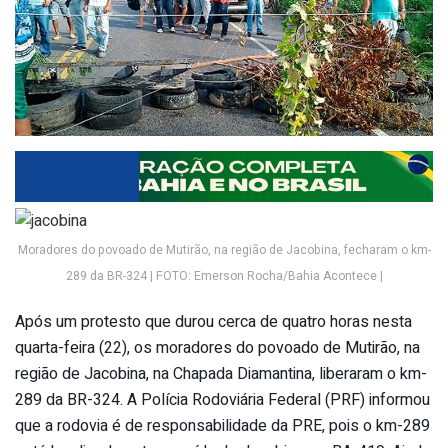
Moradores do povoado de Mutirão, na região de Jacobina, fecharam o km-
289 da BR-324 | FOTO: Emerson Rocha/Bahia Acontece |
Após um protesto que durou cerca de quatro horas nesta
quarta-feira (22), os moradores do povoado de Mutirão, na
região de Jacobina, na Chapada Diamantina, liberaram o km-
289 da BR-324. A Polícia Rodoviária Federal (PRF) informou
que a rodovia é de responsabilidade da PRE, pois o km-289