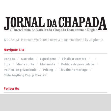
© 2022
FM
- Premium WordPress news & magazine theme by
Jegtheme
.
Navigate Site
Boneca
Carrinho
Expediente
Finalizar compra
Loja
Minha conta
Multimídia
Política de privacidade
Política de privacidade
Pricing
TieLabs HomePage
Slide Anything Popup Preview
Follow Us