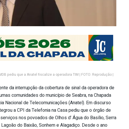
MDB pediu que a Anatel fiscalize a operadora TIM | FOTO: Reprodução |
nte da interrupção da cobertura de sinal da operadora de
gumas comunidades do município de Seabra, na Chapada
cia Nacional de Telecomunicações (Anatel). Em discurso
ntegrou a CPI da Telefonia na Casa pediu que o órgão de
s serviços nos povoados de Olhos d’ Água do Basílio, Serra
 Lagoão do Baixão, Sonhem e Alagadiço. Desde o ano