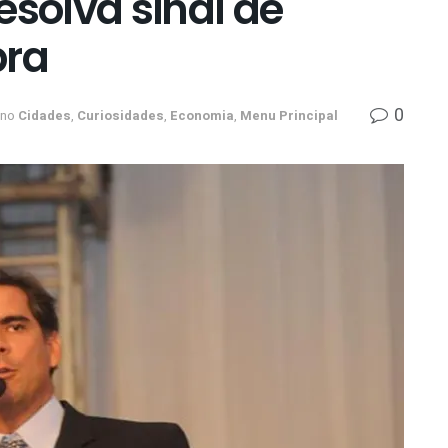
esolva sinal de
bra
0
no
Cidades
,
Curiosidades
,
Economia
,
Menu Principal