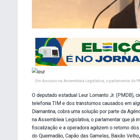
Em discurso na Assembleia Legislativa, o parlamentar do P
O deputado estadual Leur Lomanto Jr. (PMDB), cie
telefonia TIM e dos transtornos causados em al
Diamantina, cobra uma solução por parte da Agên
na Assembleia Legislativa, o parlamentar que já i
fiscalização e a operadora agilizem o retorno do
do Queimadão, Capão das Gamelas, Baixão Velho,