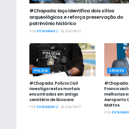
#Chapada: Iaçu identifica dois sítios
arqueológicos e reforça preservação do
patrimônio histórico
POR
ESTAGIÁRIO 2
2026/08/07
POLÍCIA
CIDADES
#Chapada: Polícia Civil
#Chapada: 
investiga restos mortais
Franca visit
encontrados em antigo
melhorias e
cemitério de Ibicoara
Aeroporto C
Mattos
POR
ESTAGIÁRIO 2
2026/08/07
POR
ESTAGIÁRI