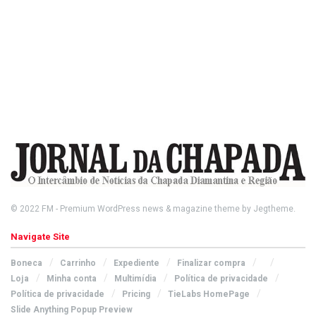
© 2022
FM
- Premium WordPress news & magazine theme by
Jegtheme
.
Navigate Site
Boneca
Carrinho
Expediente
Finalizar compra
Loja
Minha conta
Multimídia
Política de privacidade
Política de privacidade
Pricing
TieLabs HomePage
Slide Anything Popup Preview