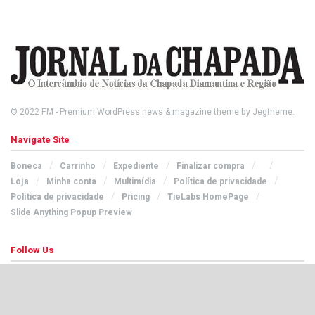
© 2022
FM
- Premium WordPress news & magazine theme by
Jegtheme
.
Navigate Site
Boneca
Carrinho
Expediente
Finalizar compra
Loja
Minha conta
Multimídia
Política de privacidade
Política de privacidade
Pricing
TieLabs HomePage
Slide Anything Popup Preview
Follow Us