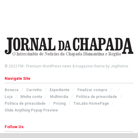
© 2022
FM
- Premium WordPress news & magazine theme by
Jegtheme
.
Navigate Site
Boneca
Carrinho
Expediente
Finalizar compra
Loja
Minha conta
Multimídia
Política de privacidade
Política de privacidade
Pricing
TieLabs HomePage
Slide Anything Popup Preview
Follow Us