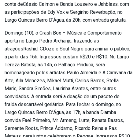
conta deCássio Calmon e Banda Louseiro e Jahblass, com
as participações de Edy Vox e Serginho Reverbação, no
Largo Quincas Berro D’Água, às 20h, com entrada gratuita.
Domingo (10), o Crash Box – Música e Comportamento
aporta no Largo Pedro Archanjo, trazendo as
atraçõesRashid, CDoze e Soul Negro para animar o público,
a partir das 16h. Ingressos custam R$20 e R$10. No Largo
Tereza Batista, às 14h, o Palhaço Pinduca, será
homenageado pelos artistas Paulo Almeida e A Caravana da
Arte, Aila Menezes, Mikael Mutti, Carlos Barros, Stella
Maris, Sandra Simões, Laurinha Arantes, entre outros
convidados. A entrada será a doação de um pacote de
fralda descartável geriátrica. Para fechar o domingo, no
Largo Quincas Berro D’Água, às 17h, a banda Diamba
convida Fael Primeiro, Mr. Armeng, Lutte, Renata Bastos,
Semente Roots, Prince Áddamo, Ricardo Reina e Ras
Mateus, para juntos celebrarem o Reggae. Ingressos R$10.