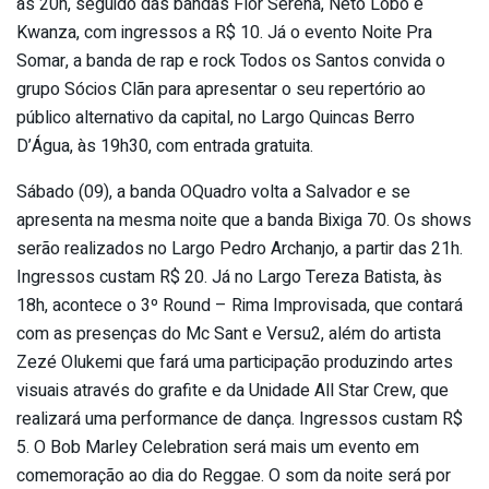
às 20h, seguido das bandas Flor Serena, ‎Neto Lobo‪ e
Kwanza, com ingressos a R$ 10. Já o evento Noite Pra
Somar, a banda de rap e rock Todos os Santos convida o
grupo Sócios Clãn para apresentar o seu repertório ao
público alternativo da capital, no Largo Quincas Berro
D’Água, às 19h30, com entrada gratuita.
Sábado (09), a banda OQuadro volta a Salvador e se
apresenta na mesma noite que a banda Bixiga 70. Os shows
serão realizados no Largo Pedro Archanjo, a partir das 21h.
Ingressos custam R$ 20. Já no Largo Tereza Batista, às
18h, acontece o 3º Round – Rima Improvisada, que contará
com as presenças do Mc Sant e Versu2, além do artista
Zezé Olukemi que fará uma participação produzindo artes
visuais através do grafite e da Unidade All Star Crew, que
realizará uma performance de dança. Ingressos custam R$
5. O Bob Marley Celebration será mais um evento em
comemoração ao dia do Reggae. O som da noite será por