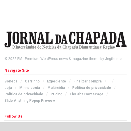
© 2022
FM
- Premium WordPress news & magazine theme by
Jegtheme
.
Navigate Site
Boneca
Carrinho
Expediente
Finalizar compra
Loja
Minha conta
Multimídia
Política de privacidade
Política de privacidade
Pricing
TieLabs HomePage
Slide Anything Popup Preview
Follow Us