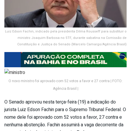
Luiz Edson Fachin, indicado pela presidenta Dilma Rousseff para substituir o
ministro Joaquim Barbosa no STF, durante sabatina na Comissão de
Constituição e Justiça do Senado (Marcelo Camargo/Agência Brasil)
O novo ministro foi aprovado com 52 votos a favor e 27 contra | FOTO:
Agência Brasil |
O Senado aprovou nesta terça-feira (19) a indicação do
jurista Luiz Edson Fachin para o Supremo Tribunal Federal. O
nome dele foi aprovado com 52 votos a favor, 27 contra e
nenhuma abstenção. Fachin assumirá a vaga decorrente da