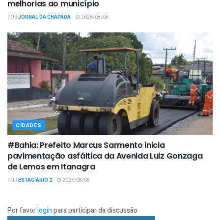
melhorias ao município
POR
JORNAL DA CHAPADA
2026/08/08
CIDADES
#Bahia: Prefeito Marcus Sarmento inicia
pavimentação asfáltica da Avenida Luiz Gonzaga
de Lemos em Itanagra
POR
ESTAGIÁRIO 2
2026/08/08
Por favor
login
para participar da discussão