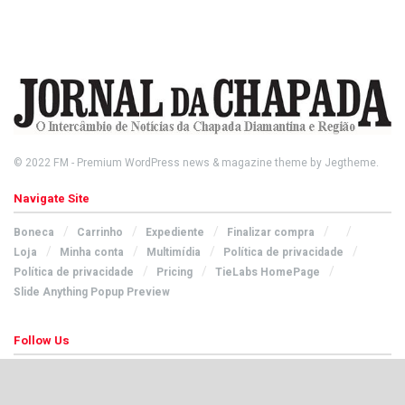
© 2022
FM
- Premium WordPress news & magazine theme by
Jegtheme
.
Navigate Site
Boneca
Carrinho
Expediente
Finalizar compra
Loja
Minha conta
Multimídia
Política de privacidade
Política de privacidade
Pricing
TieLabs HomePage
Slide Anything Popup Preview
Follow Us