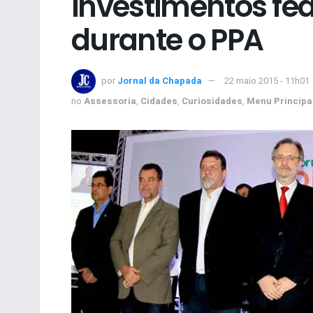
investimentos fed
durante o PPA
por
Jornal da Chapada
22 maio 2015 - 11h01
no
Assessoria
,
Cidades
,
Curiosidades
,
Menu Principa