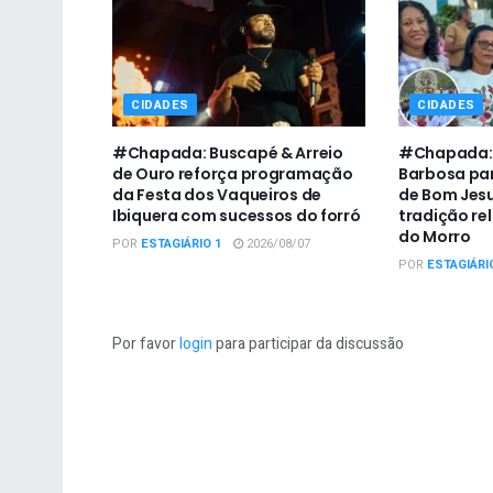
CIDADES
CIDADES
#Chapada: Buscapé & Arreio
#Chapada: P
de Ouro reforça programação
Barbosa par
da Festa dos Vaqueiros de
de Bom Jesu
Ibiquera com sucessos do forró
tradição re
do Morro
POR
ESTAGIÁRIO 1
2026/08/07
POR
ESTAGIÁRI
Por favor
login
para participar da discussão