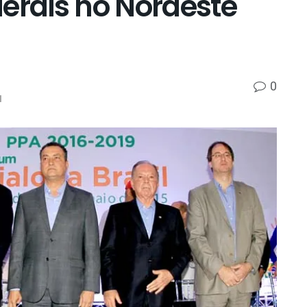
erais no Nordeste
0
l