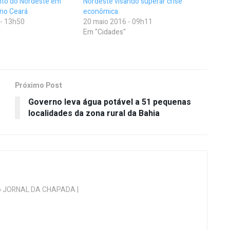
to do Nordeste em
Nordeste visando superar crise
no Ceará
econômica
 - 13h50
20 maio 2016 - 09h11
Em "Cidades"
Próximo Post
Governo leva água potável a 51 pequenas
localidades da zona rural da Bahia
 do JORNAL DA CHAPADA |