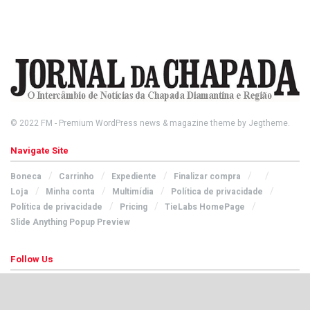
© 2022
FM
- Premium WordPress news & magazine theme by
Jegtheme
.
Navigate Site
Boneca
Carrinho
Expediente
Finalizar compra
Loja
Minha conta
Multimídia
Política de privacidade
Política de privacidade
Pricing
TieLabs HomePage
Slide Anything Popup Preview
Follow Us