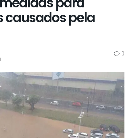
e medidas para
s causados pela
0
l