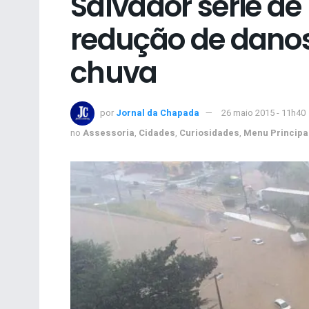
Salvador série d
redução de dano
chuva
por
Jornal da Chapada
26 maio 2015 - 11h40
no
Assessoria
,
Cidades
,
Curiosidades
,
Menu Principa