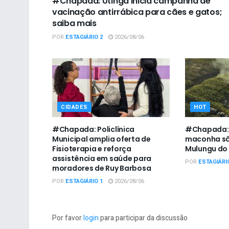
#Chapada: Utinga inicia campanha de
vacinação antirrábica para cães e gatos;
saiba mais
POR
ESTAGIÁRIO 2
2026/08/06
CIDADES
HOT
#Chapada: Policlínica
#Chapada: V
Municipal amplia oferta de
maconha sã
Fisioterapia e reforça
Mulungu do
assistência em saúde para
POR
ESTAGIÁRI
moradores de Ruy Barbosa
POR
ESTAGIÁRIO 1
2026/08/06
Por favor
login
para participar da discussão