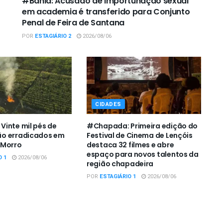
#Bahia: Acusado de importunação sexual
em academia é transferido para Conjunto
Penal de Feira de Santana
POR
ESTAGIÁRIO 2
2026/08/06
CIDADES
inte mil pés de
#Chapada: Primeira edição do
o erradicados em
Festival de Cinema de Lençóis
 Morro
destaca 32 filmes e abre
espaço para novos talentos da
O 1
2026/08/06
região chapadeira
POR
ESTAGIÁRIO 1
2026/08/06