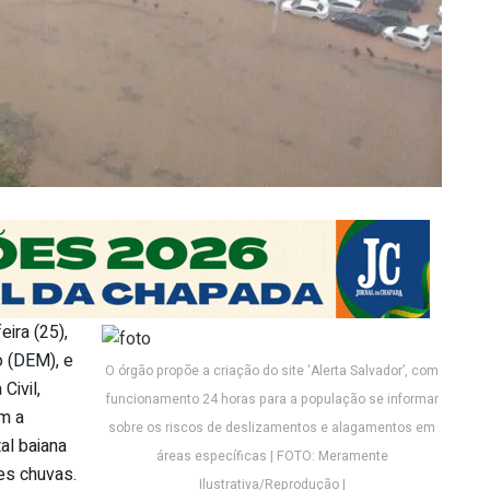
ira (25),
 (DEM), e
O órgão propõe a criação do site ‘Alerta Salvador’, com
Civil,
funcionamento 24 horas para a população se informar
m a
sobre os riscos de deslizamentos e alagamentos em
al baiana
áreas específicas | FOTO: Meramente
es chuvas.
Ilustrativa/Reprodução |