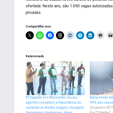
ofertada. Neste ano, são 1.690 vagas autorizadas
privadas.
Compartilhe isso:
Relacionado
#Chapada: Em Marcionílio Souza,
Bahia emite al
agentes ressaltam a Importância do
94% dos caso
combate ao Aedes aegypti, mosquito
24 janeiro 201
transmissor da dengue, zika e
Em "Cidades"