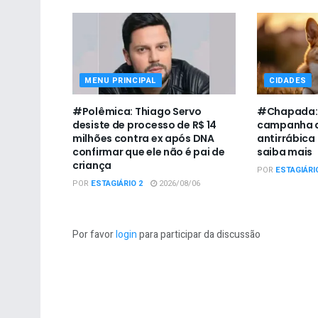
MENU PRINCIPAL
CIDADES
#Polêmica: Thiago Servo
#Chapada: U
desiste de processo de R$ 14
campanha d
milhões contra ex após DNA
antirrábica
confirmar que ele não é pai de
saiba mais
criança
POR
ESTAGIÁRI
POR
ESTAGIÁRIO 2
2026/08/06
Por favor
login
para participar da discussão