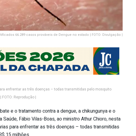
tificados 66.289 casos prováveis de Dengue no estado | FOTO: Divulgação |
ara enfrentar as três doenças – todas transmitidas pelo mosquito
 | FOTO: Reprodução |
ate e o tratamento contra a dengue, a chikungunya e o
da Saúde, Fábio Vilas-Boas, ao ministro Athur Chioro, nesta
árias para enfrentar as três doenças – todas transmitidas
R$ 15 milhões.