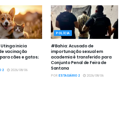
POLÍCIA
tinga inicia
#Bahia: Acusado de
e vacinação
importunação sexual em
 para cães e gatos;
academia é transferido para
Conjunto Penal de Feira de
Santana
O 2
2026/08/06
POR
ESTAGIÁRIO 2
2026/08/06