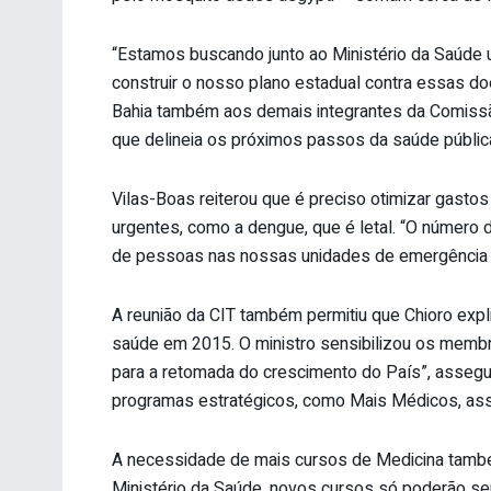
“Estamos buscando junto ao Ministério da Saúde
construir o nosso plano estadual contra essas do
Bahia também aos demais integrantes da Comissão I
que delineia os próximos passos da saúde pública 
Vilas-Boas reiterou que é preciso otimizar gasto
urgentes, como a dengue, que é letal. “O número 
de pessoas nas nossas unidades de emergência e
A reunião da CIT também permitiu que Chioro expl
saúde em 2015. O ministro sensibilizou os memb
para a retomada do crescimento do País”, asseg
programas estratégicos, como Mais Médicos, assis
A necessidade de mais cursos de Medicina també
Ministério da Saúde, novos cursos só poderão se