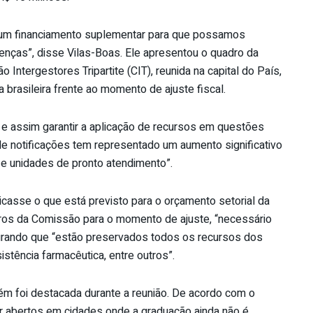
 um financiamento suplementar para que possamos
enças”, disse Vilas-Boas. Ele apresentou o quadro da
ntergestores Tripartite (CIT), reunida na capital do País,
brasileira frente ao momento de ajuste fiscal.
s e assim garantir a aplicação de recursos em questões
de notificações tem representado um aumento significativo
 unidades de pronto atendimento”.
icasse o que está previsto para o orçamento setorial da
ros da Comissão para o momento de ajuste, “necessário
urando que “estão preservados todos os recursos dos
tência farmacêutica, entre outros”.
m foi destacada durante a reunião. De acordo com o
r abertos em cidades onde a graduação ainda não é