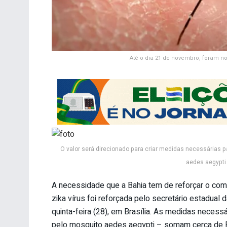
Até o dia 21 de novembro, foram no
O valor será direcionado para criar medidas necessárias p
aedes aegypti
A necessidade que a Bahia tem de reforçar o comb
zika vírus foi reforçada pelo secretário estadual 
quinta-feira (28), em Brasília. As medidas necess
pelo mosquito aedes aegypti – somam cerca de 