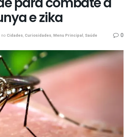
úde para combate à
nya e zika
0
no
Cidades
,
Curiosidades
,
Menu Principal
,
Saúde