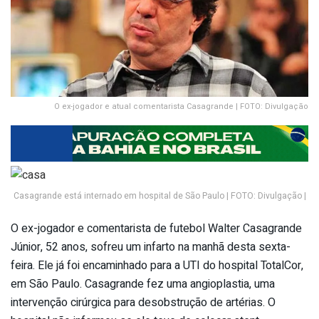
O ex-jogador e atual comentarista Casagrande | FOTO: Divulgação
Casagrande está internado em hospital de São Paulo | FOTO: Divulgação |
O ex-jogador e comentarista de futebol Walter Casagrande
Júnior, 52 anos, sofreu um infarto na manhã desta sexta-
feira. Ele já foi encaminhado para a UTI do hospital TotalCor,
em São Paulo. Casagrande fez uma angioplastia, uma
intervenção cirúrgica para desobstrução de artérias. O