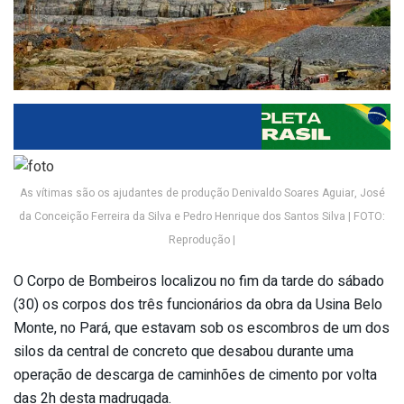
As vítimas são os ajudantes de produção Denivaldo Soares Aguiar, José
da Conceição Ferreira da Silva e Pedro Henrique dos Santos Silva | FOTO:
Reprodução |
O Corpo de Bombeiros localizou no fim da tarde do sábado
(30) os corpos dos três funcionários da obra da Usina Belo
Monte, no Pará, que estavam sob os escombros de um dos
silos da central de concreto que desabou durante uma
operação de descarga de caminhões de cimento por volta
das 2h desta madrugada.