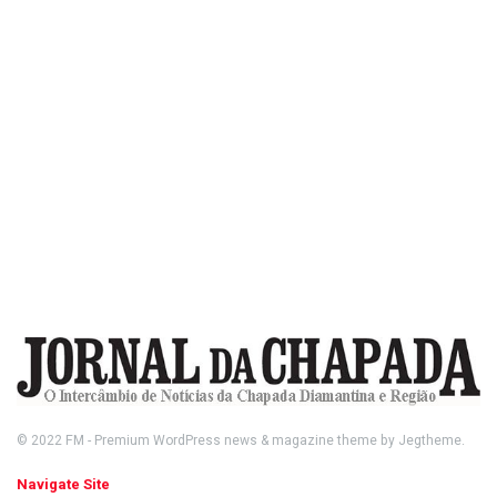
© 2022
FM
- Premium WordPress news & magazine theme by
Jegtheme
.
Navigate Site