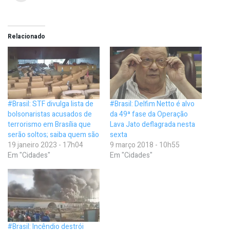
Relacionado
#Brasil: STF divulga lista de
#Brasil: Delfim Netto é alvo
bolsonaristas acusados de
da 49ª fase da Operação
terrorismo em Brasília que
Lava Jato deflagrada nesta
serão soltos; saiba quem são
sexta
19 janeiro 2023 - 17h04
9 março 2018 - 10h55
Em "Cidades"
Em "Cidades"
#Brasil: Incêndio destrói