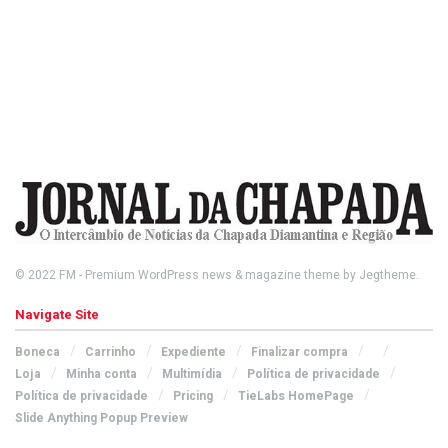
© 2022
FM
- Premium WordPress news & magazine theme by
Jegtheme
.
Navigate Site
Boneca
Carrinho
Expediente
Finalizar compra
Loja
Minha conta
Multimídia
Política de privacidade
Política de privacidade
Pricing
TieLabs HomePage
Slide Anything Popup Preview