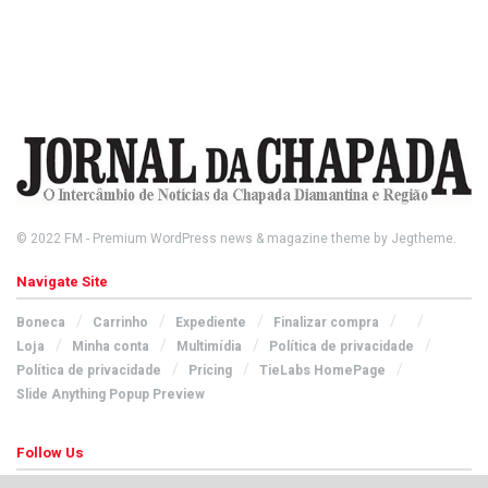
© 2022
FM
- Premium WordPress news & magazine theme by
Jegtheme
.
Navigate Site
Boneca
Carrinho
Expediente
Finalizar compra
Loja
Minha conta
Multimídia
Política de privacidade
Política de privacidade
Pricing
TieLabs HomePage
Slide Anything Popup Preview
Follow Us