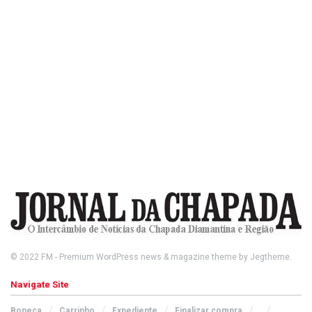
© 2022
FM
- Premium WordPress news & magazine theme by
Jegtheme
.
Navigate Site
Boneca
Carrinho
Expediente
Finalizar compra