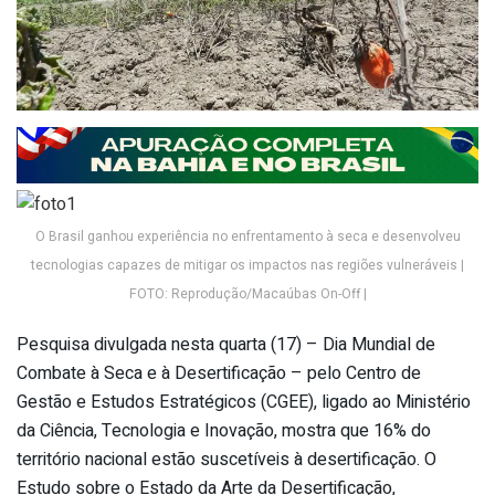
O Brasil ganhou experiência no enfrentamento à seca e desenvolveu
tecnologias capazes de mitigar os impactos nas regiões vulneráveis |
FOTO: Reprodução/Macaúbas On-Off |
Pesquisa divulgada nesta quarta (17) – Dia Mundial de
Combate à Seca e à Desertificação – pelo Centro de
Gestão e Estudos Estratégicos (CGEE), ligado ao Ministério
da Ciência, Tecnologia e Inovação, mostra que 16% do
território nacional estão suscetíveis à desertificação. O
Estudo sobre o Estado da Arte da Desertificação,