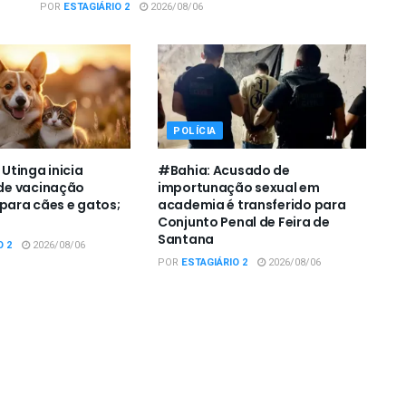
POR
ESTAGIÁRIO 2
2026/08/06
POLÍCIA
tinga inicia
#Bahia: Acusado de
e vacinação
importunação sexual em
 para cães e gatos;
academia é transferido para
Conjunto Penal de Feira de
Santana
O 2
2026/08/06
POR
ESTAGIÁRIO 2
2026/08/06