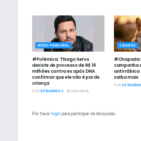
MENU PRINCIPAL
CIDADES
#Polêmica: Thiago Servo
#Chapada: U
desiste de processo de R$ 14
campanha d
milhões contra ex após DNA
antirrábica
confirmar que ele não é pai de
saiba mais
criança
POR
ESTAGIÁRI
POR
ESTAGIÁRIO 2
2026/08/06
Por favor
login
para participar da discussão