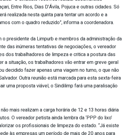
ri, Entre Rios, Dias D’Ávila, Pojuca e outras cidades. Só
erá realizada nesta quinta para tentar um acordo e a
stamos com o quadro reduzido”, informa a coordenadora.
com o presidente da Limpurb e membros da administração da
ente das inúmeras tentativas de negociações, o vereador
ões dos trabalhadores de limpeza e critica a postura das
 a situação, os trabalhadores vão entrar em greve geral
ou decidido fazer apenas uma viagem no turno, o que não
Salvador. Outra reunião está marcada para esta sexta-feira
air uma proposta viável, o Sindilimp fará uma paralisação
 não mais realizam a carga horária de 12 e 13 horas diária
utos. O vereador petista ainda lembra da ‘PPP do lixo’
alorizar os profissionais de limpeza do estado. “Já existe
cede às empresas um período de mais de 20 anos para