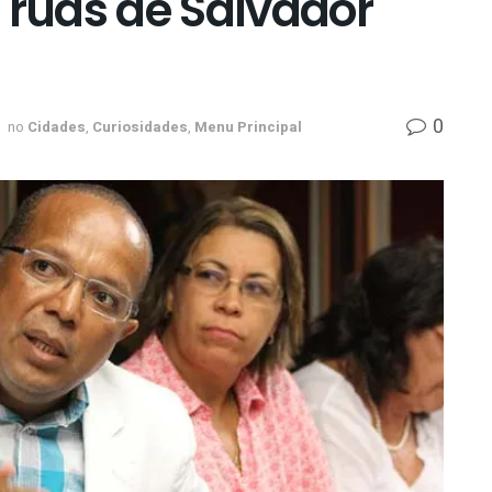
 ruas de Salvador
0
no
Cidades
,
Curiosidades
,
Menu Principal