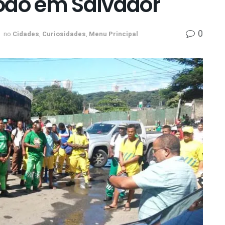
oão em Salvador
0
no
Cidades
,
Curiosidades
,
Menu Principal