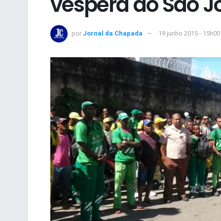
véspera do São J
por
Jornal da Chapada
19 junho 2015 - 15h00