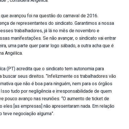
de”, considera Angélica.
 que avançou foi na questão do carnaval de 2016.
ença de representantes do sindicato. Garantimos a nossa
desses trabalhadores, já lá no mês de novembro e
as manifestações. Se não avançar, o sindicato vai entrar
ira, uma parte quer parar logo sábado, a outra acha que é
na Angélica.
íca (PT) acredita que o sindicato tem autonomia para
ra buscar seus direitos. “Infelizmente os trabalhadores vão
lternativa que não é boa para ninguém, nem para os órgãos
 Isso tudo por negligência e irresponsabilidade de quem
ve pouco avanço nas reuniões. “O aumento de ticket de
isso eles [as empresas] não apresentaram nada. Em relação
não teve negociação alguma”.