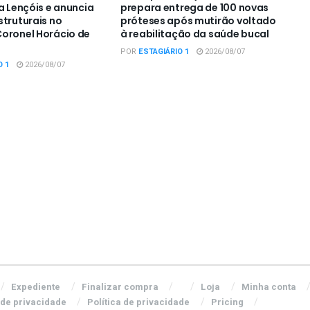
a Lençóis e anuncia
prepara entrega de 100 novas
struturais no
próteses após mutirão voltado
oronel Horácio de
à reabilitação da saúde bucal
POR
ESTAGIÁRIO 1
2026/08/07
O 1
2026/08/07
Expediente
Finalizar compra
Loja
Minha conta
 de privacidade
Política de privacidade
Pricing