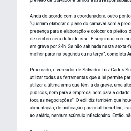
prefeito de Salvador e temos essa responsabilida
Ainda de acordo com a coordenadora, outro ponto
“Queriam elaborar o plano do carnaval sem a pres
presença para a elaboração e colocar os pleitos 
dezembro será definido isso. E seguimos com noss
em greve por 24h. Se não sair nada nesta sexta-fe
melhor parar na segunda ou na terça”, completa A
Procurado, o vereador de Salvador Luiz Carlos Su
utilizar todas as ferramentas que a lei permite pa
utilizar a última arma que têm, a da greve, uma a
públicos, nem para a empresa, nem para a cidade.
toca as negociações”. O edil diz também que hou
alimentação, de unificação para multibenefício, 
ao salário, nenhum acúmulo inflacionário. Então, 