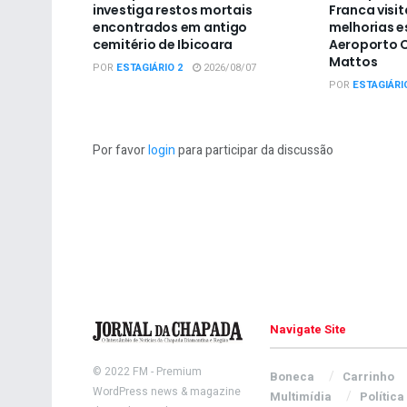
investiga restos mortais
Franca visit
encontrados em antigo
melhorias e
cemitério de Ibicoara
Aeroporto C
Mattos
POR
ESTAGIÁRIO 2
2026/08/07
POR
ESTAGIÁRI
Por favor
login
para participar da discussão
Navigate Site
© 2022
FM
- Premium
Boneca
Carrinho
WordPress news & magazine
Multimídia
Política