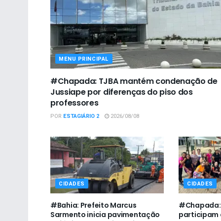
MENU PRINCIPAL
#Chapada: TJBA mantém condenação de
Jussiape por diferenças do piso dos
professores
POR
ESTAGIÁRIO 2
2026/08/08
CIDADES
CIDADES
#Bahia: Prefeito Marcus
#Chapada: 
Sarmento inicia pavimentação
participam 