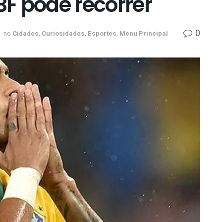
F pode recorrer
0
no
Cidades
,
Curiosidades
,
Esportes
,
Menu Principal