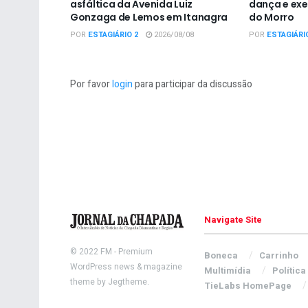
asfáltica da Avenida Luiz
dança e exe
Gonzaga de Lemos em Itanagra
do Morro
POR
ESTAGIÁRIO 2
2026/08/08
POR
ESTAGIÁRI
Por favor
login
para participar da discussão
Navigate Site
© 2022
FM
- Premium
Boneca
Carrinho
WordPress news & magazine
Multimídia
Política
theme by
Jegtheme
.
TieLabs HomePage