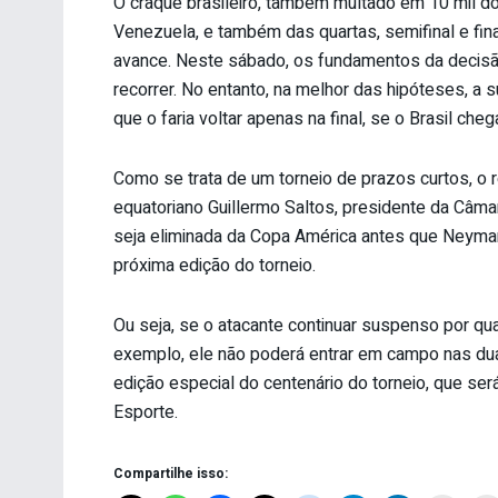
O craque brasileiro, também multado em 10 mil dól
Venezuela, e também das quartas, semifinal e final
avance. Neste sábado, os fundamentos da decisão 
recorrer. No entanto, na melhor das hipóteses, a
que o faria voltar apenas na final, se o Brasil chega
Como se trata de um torneio de prazos curtos, o 
equatoriano Guillermo Saltos, presidente da Câm
seja eliminada da Copa América antes que Neymar 
próxima edição do torneio.
Ou seja, se o atacante continuar suspenso por quat
exemplo, ele não poderá entrar em campo nas dua
edição especial do centenário do torneio, que se
Esporte.
Compartilhe isso: