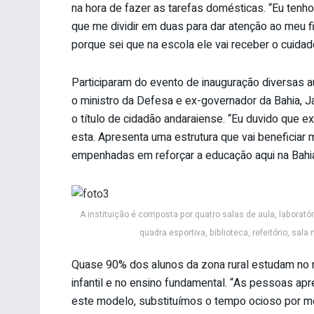
na hora de fazer as tarefas domésticas. “Eu ten
que me dividir em duas para dar atenção ao meu f
porque sei que na escola ele vai receber o cuidad
Participaram do evento de inauguração diversas a
o ministro da Defesa e ex-governador da Bahia, 
o título de cidadão andaraiense. “Eu duvido que ex
esta. Apresenta uma estrutura que vai beneficiar 
empenhadas em reforçar a educação aqui na Bahia
A instituição é composta por quatro salas de aula, laborató
quadra esportiva, biblioteca, refeitório, sal
Quase 90% dos alunos da zona rural estudam no 
infantil e no ensino fundamental. “As pessoas a
este modelo, substituímos o tempo ocioso por m