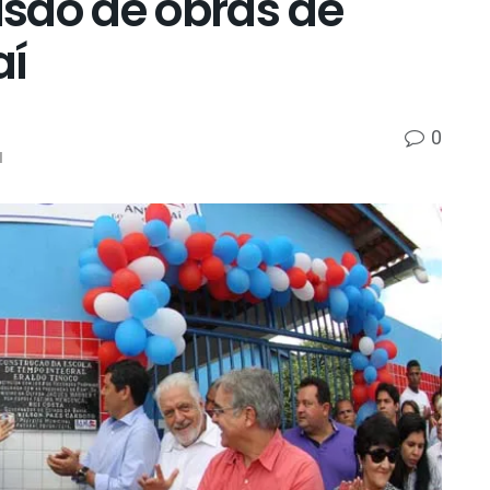
são de obras de
aí
0
l