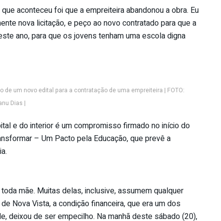
 que aconteceu foi que a empreiteira abandonou a obra. Eu
ente nova licitação, e peço ao novo contratado para que a
este ano, para que os jovens tenham uma escola digna
o de um novo edital para a contratação de uma empreiteira | FOTO:
nu Dias |
ital e do interior é um compromisso firmado no início do
ransformar – Um Pacto pela Educação, que prevê a
a.
e toda mãe. Muitas delas, inclusive, assumem qualquer
 de Nova Vista, a condição financeira, que era um dos
e, deixou de ser empecilho. Na manhã deste sábado (20),