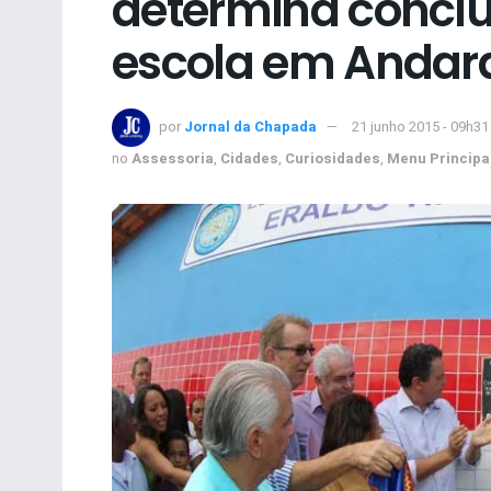
determina conclu
escola em Andar
por
Jornal da Chapada
21 junho 2015 - 09h31
no
Assessoria
,
Cidades
,
Curiosidades
,
Menu Principa