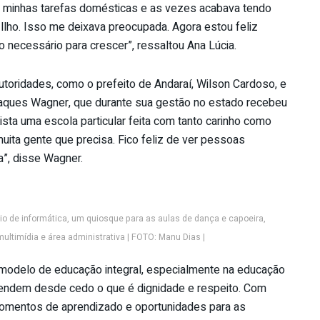
ho minhas tarefas domésticas e as vezes acabava tendo
illho. Isso me deixava preocupada. Agora estou feliz
o necessário para crescer”, ressaltou Ana Lúcia.
utoridades, como o prefeito de Andaraí, Wilson Cardoso, e
Jaques Wagner, que durante sua gestão no estado recebeu
ista uma escola particular feita com tanto carinho como
muita gente que precisa. Fico feliz de ver pessoas
”, disse Wagner.
rio de informática, um quiosque para as aulas de dança e capoeira,
a multimídia e área administrativa | FOTO: Manu Dias |
modelo de educação integral, especialmente na educação
prendem desde cedo o que é dignidade e respeito. Com
omentos de aprendizado e oportunidades para as