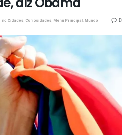
de, diz Obama
0
no
Cidades
,
Curiosidades
,
Menu Principal
,
Mundo