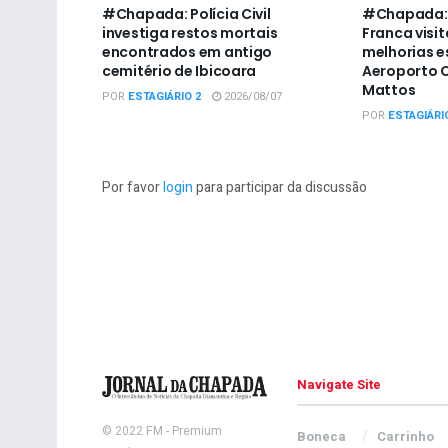
#Chapada: Polícia Civil
#Chapada: 
investiga restos mortais
Franca visit
encontrados em antigo
melhorias e
cemitério de Ibicoara
Aeroporto C
Mattos
POR
ESTAGIÁRIO 2
2026/08/07
POR
ESTAGIÁRI
Por favor
login
para participar da discussão
Navigate Site
© 2022
FM
- Premium
Boneca
Carrinho