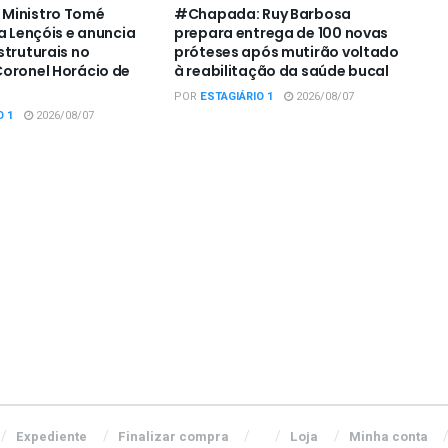
Ministro Tomé
#Chapada: Ruy Barbosa
a Lençóis e anuncia
prepara entrega de 100 novas
struturais no
próteses após mutirão voltado
oronel Horácio de
à reabilitação da saúde bucal
POR
ESTAGIÁRIO 1
2026/08/07
O 1
2026/08/07
Expediente
Finalizar compra
Loja
Minha conta