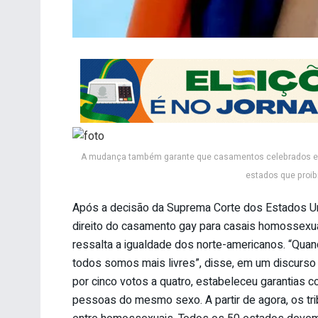
A mudança também garante que casamentos celebrados em
estados que proib
Após a decisão da Suprema Corte dos Estados Unid
direito do casamento gay para casais homossexu
ressalta a igualdade dos norte-americanos. “Qua
todos somos mais livres”, disse, em um discurso
por cinco votos a quatro, estabeleceu garantias co
pessoas do mesmo sexo. A partir de agora, os tr