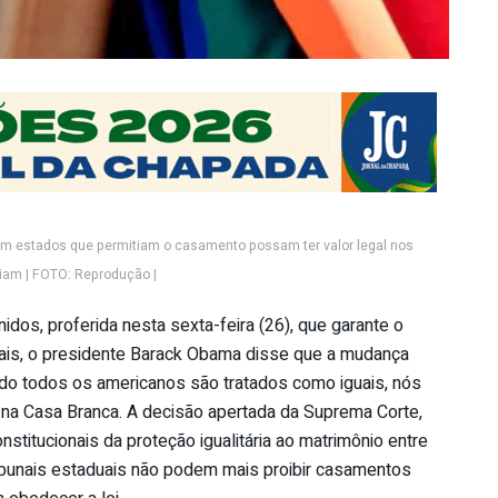
 estados que permitiam o casamento possam ter valor legal nos
iam | FOTO: Reprodução |
os, proferida nesta sexta-feira (26), que garante o
ais, o presidente Barack Obama disse que a mudança
ndo todos os americanos são tratados como iguais, nós
 na Casa Branca. A decisão apertada da Suprema Corte,
nstitucionais da proteção igualitária ao matrimônio entre
ibunais estaduais não podem mais proibir casamentos