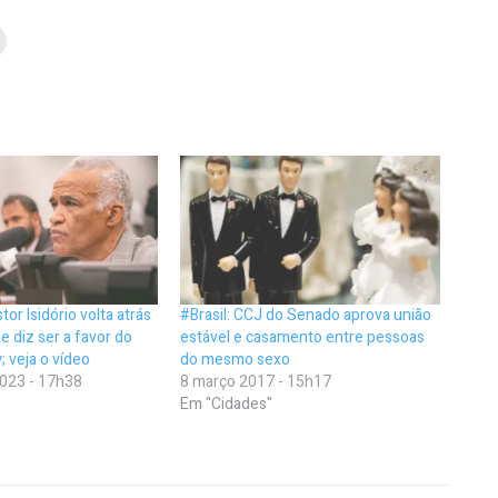
tor Isidório volta atrás
#Brasil: CCJ do Senado aprova união
e diz ser a favor do
estável e casamento entre pessoas
 veja o vídeo
do mesmo sexo
023 - 17h38
8 março 2017 - 15h17
Em "Cidades"