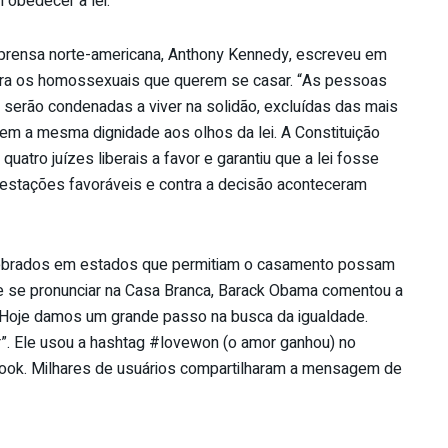
obedecer a lei.
prensa norte-americana, Anthony Kennedy, escreveu em
ara os homossexuais que querem se casar. “As pessoas
serão condenadas a viver na solidão, excluídas das mais
edem a mesma dignidade aos olhos da lei. A Constituição
uatro juízes liberais a favor e garantiu que a lei fosse
festações favoráveis e contra a decisão aconteceram
ebrados em estados que permitiam o casamento possam
de se pronunciar na Casa Branca, Barack Obama comentou a
“Hoje damos um grande passo na busca da igualdade.
. Ele usou a hashtag #lovewon (o amor ganhou) no
book. Milhares de usuários compartilharam a mensagem de