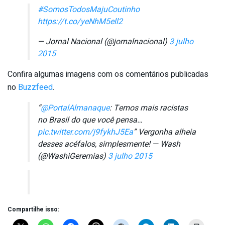
#SomosTodosMajuCoutinho
https://t.co/yeNhM5ell2
— Jornal Nacional (@jornalnacional)
3 julho
2015
Confira algumas imagens com os comentários publicadas
no
Buzzfeed
.
“
@PortalAlmanaque
: Temos mais racistas
no Brasil do que você pensa…
pic.twitter.com/j9fykhJ5Ea
” Vergonha alheia
desses acéfalos, simplesmente! — Wash
(@WashiGeremias)
3 julho 2015
Compartilhe isso: