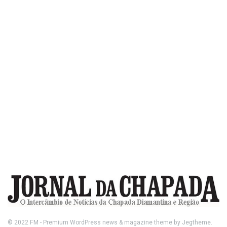
© 2022
FM
- Premium WordPress news & magazine theme by
Jegtheme
.