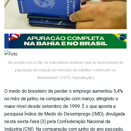
De acordo com a CNI, os indicadores mostram que as expectativas da
população em relação ao mercado de trabalho “continuam se
deteriorando” | FOTO: Reprodução |
O medo do brasileiro de perder o emprego aumentou 5,4%
no mês de junho, na comparação com março, atingindo o
maior nível desde setembro de 1999. É o que aponta a
pesquisa Índice de Medo do Desemprego (IMD), divulgada
nesta sexta-feira (3) pela Confederação Nacional da
Indústria (CNI). Na comparação com junho do ano passado,