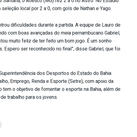
e Santana, o Atlético (MG) fez 2 a 0 no Astro. No Estádio
a seleção local por 2 a 0, com gols de Nathan e Yago.
rou dificuldades durante a partida. A equipe de Lauro de
lando com boas avançadas do meia pernambucano Gabriel,
ou muito feliz de ter feito um bom jogo. É um sonho
 Espero ser reconhecido no final”, disse Gabriel, que foi
 Superintendência dos Desportos do Estado do Bahia
balho, Emprego, Renda e Esporte (Setre), com apoio da
 tem o objetivo de fomentar o esporte na Bahia, além de
 de trabalho para os jovens.