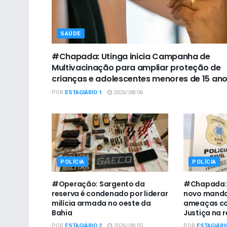
SAÚDE
#Chapada: Utinga inicia Campanha de
Multivacinação para ampliar proteção de
crianças e adolescentes menores de 15 an
POR
ESTAGIÁRIO 1
2026/08/06
POLÍCIA
POLÍCIA
#Operação: Sargento da
#Chapada: 
reserva é condenado por liderar
novo manda
milícia armada no oeste da
ameaças con
Bahia
Justiça na 
POR
ESTAGIÁRIO 2
2026/08/05
POR
ESTAGIÁRI