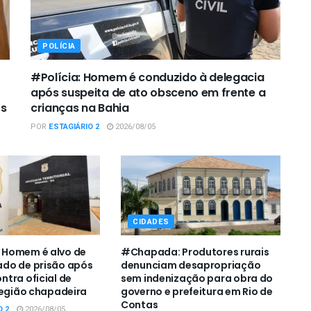
POLÍCIA
#Polícia: Homem é conduzido à delegacia
após suspeita de ato obsceno em frente a
os
crianças na Bahia
POR
ESTAGIÁRIO 2
2026/08/05
CIDADES
Homem é alvo de
#Chapada: Produtores rurais
do de prisão após
denunciam desapropriação
tra oficial de
sem indenização para obra do
região chapadeira
governo e prefeitura em Rio de
Contas
O 2
2026/08/05