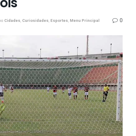
ols
0
no
Cidades
,
Curiosidades
,
Esportes
,
Menu Principal