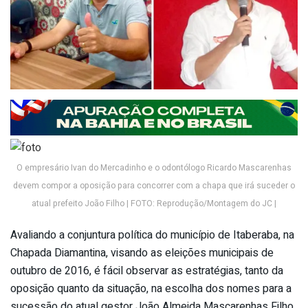
O empresário Ivan do Mercadinho e o odontólogo Ricardo Mascarenhas
devem compor a oposição para concorrer com a chapa que irá suceder o
atual prefeito João Filho | FOTO: Reprodução/Montagem do JC |
Avaliando a conjuntura política do município de Itaberaba, na
Chapada Diamantina, visando as eleições municipais de
outubro de 2016, é fácil observar as estratégias, tanto da
oposição quanto da situação, na escolha dos nomes para a
sucessão do atual gestor João Almeida Mascarenhas Filho