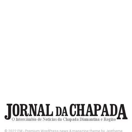
© 2022
FM
- Premium WordPress news & magazine theme by
Jegtheme
.