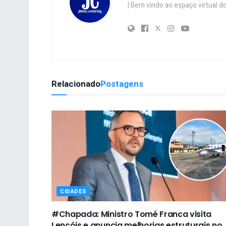
| Bem vindo ao espaço virtual
Relacionado
Postagens
CIDADES
#Chapada: Ministro Tomé Franca visita
Lençóis e anuncia melhorias estruturais no