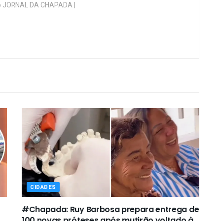
 do JORNAL DA CHAPADA |
CIDADES
#Chapada: Ruy Barbosa prepara entrega de
100 novas próteses após mutirão voltado à