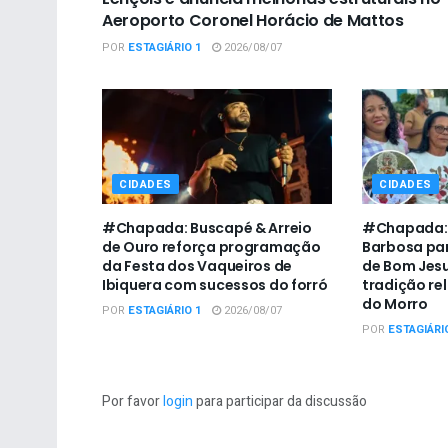
Aeroporto Coronel Horácio de Mattos
POR
ESTAGIÁRIO 1
2026/08/07
CIDADES
CIDADES
#Chapada: Buscapé & Arreio
#Chapada: P
de Ouro reforça programação
Barbosa par
da Festa dos Vaqueiros de
de Bom Jesu
Ibiquera com sucessos do forró
tradição re
do Morro
POR
ESTAGIÁRIO 1
2026/08/07
POR
ESTAGIÁRI
Por favor
login
para participar da discussão