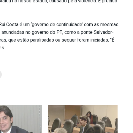
alou no nosso estado, causado pela violência. É preciso
Rui Costa é um ‘governo de continuidade’ com as mesmas
s anunciadas no governo do PT, como a ponte Salvador-
tras, que estão paralisadas ou sequer foram iniciadas. “É
es.