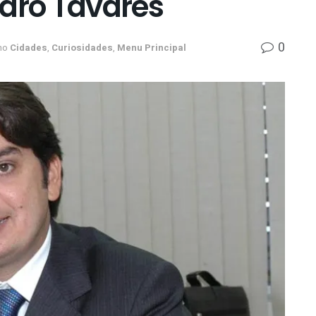
edro Tavares
0
no
Cidades
,
Curiosidades
,
Menu Principal