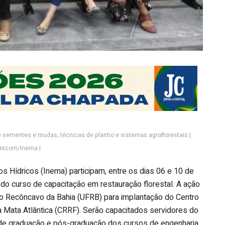
 sementes e mudas, técnicas de plantio e sistemas agroflorestais |
Ascom/Inema |
s Hídricos (Inema) participam, entre os dias 06 e 10 de
do curso de capacitação em restauração florestal. A ação
do Recôncavo da Bahia (UFRB) para implantação do Centro
 Mata Atlântica (CRRF). Serão capacitados servidores do
 de graduação e pós-graduação dos cursos de engenharia