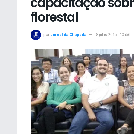
capacitação sobr
florestal
por
Jornal da Chapada
8 julho 2015 - 10h56