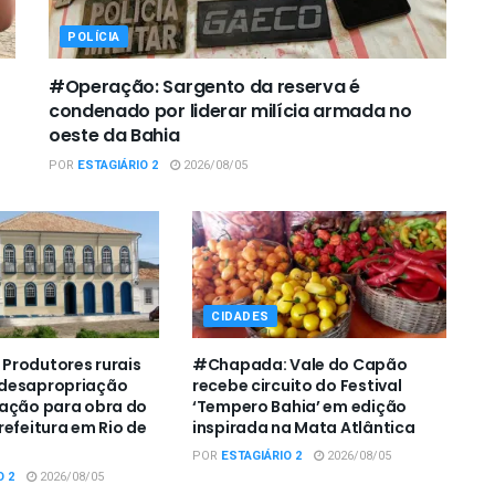
POLÍCIA
#Operação: Sargento da reserva é
condenado por liderar milícia armada no
oeste da Bahia
POR
ESTAGIÁRIO 2
2026/08/05
CIDADES
Produtores rurais
#Chapada: Vale do Capão
desapropriação
recebe circuito do Festival
zação para obra do
‘Tempero Bahia’ em edição
refeitura em Rio de
inspirada na Mata Atlântica
POR
ESTAGIÁRIO 2
2026/08/05
O 2
2026/08/05