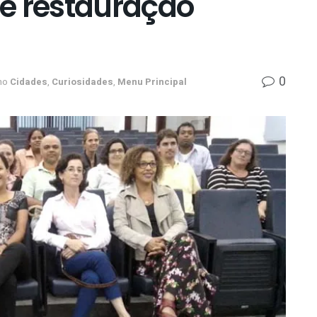
e restauração
0
no
Cidades
,
Curiosidades
,
Menu Principal