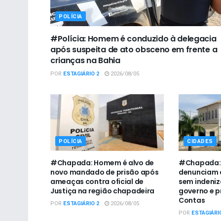
POLÍCIA
#Polícia: Homem é conduzido à delegacia
após suspeita de ato obsceno em frente a
crianças na Bahia
POR
ESTAGIÁRIO 2
2026/08/05
POLÍCIA
CIDADES
#Chapada: Homem é alvo de
#Chapada: 
novo mandado de prisão após
denunciam 
ameaças contra oficial de
sem indeni
Justiça na região chapadeira
governo e p
Contas
POR
ESTAGIÁRIO 2
2026/08/05
POR
ESTAGIÁRI