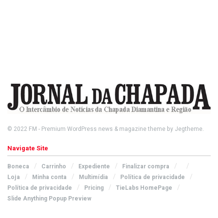
© 2022
FM
- Premium WordPress news & magazine theme by
Jegtheme
.
Navigate Site
Boneca
Carrinho
Expediente
Finalizar compra
Loja
Minha conta
Multimídia
Política de privacidade
Política de privacidade
Pricing
TieLabs HomePage
Slide Anything Popup Preview