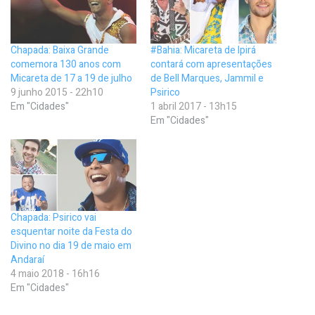
Chapada: Baixa Grande
#Bahia: Micareta de Ipirá
comemora 130 anos com
contará com apresentações
Micareta de 17 a 19 de julho
de Bell Marques, Jammil e
9 junho 2015 - 22h10
Psirico
Em "Cidades"
1 abril 2017 - 13h15
Em "Cidades"
Chapada: Psirico vai
esquentar noite da Festa do
Divino no dia 19 de maio em
Andaraí
4 maio 2018 - 16h16
Em "Cidades"