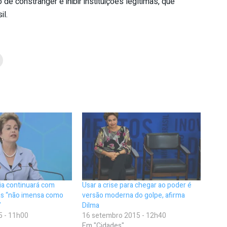
de constranger e inibir instituições legítimas, que
il.
ia continuará com
Usar a crise para chegar ao poder é
mas “não imensa como
versão moderna do golpe, afirma
”
Dilma
5 - 11h00
16 setembro 2015 - 12h40
Em "Cidades"