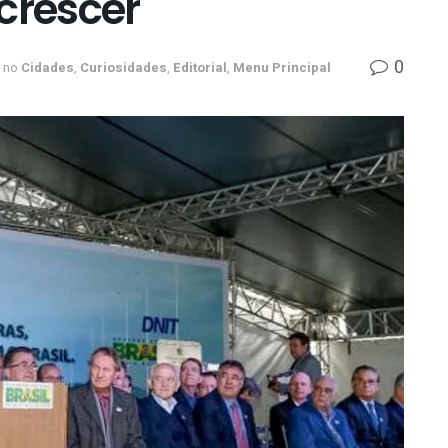
 crescer
0
no
Cidades
,
Curiosidades
,
Editorial
,
Menu Principal