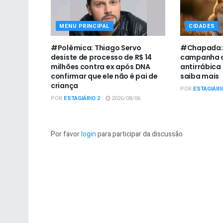
MENU PRINCIPAL
CIDADES
#Polêmica: Thiago Servo
#Chapada: U
desiste de processo de R$ 14
campanha d
milhões contra ex após DNA
antirrábica
confirmar que ele não é pai de
saiba mais
criança
POR
ESTAGIÁRI
POR
ESTAGIÁRIO 2
2026/08/06
Por favor
login
para participar da discussão