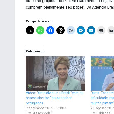
discurso golpista do PT tem claramente o objetivo 
cumprem plenamente seu papel”. Da Agência Bras
Compartilhe isso:
Relacionado
Vídeo: Dilma diz que o Brasil “está de
Dilma: Econom
braços abertos” para receber
dificuldade, 
refugiados
muitos pintam
7 setembro 2015 - 12h07
25 agosto 201
Em "Assessoria"
Em "Cidades"