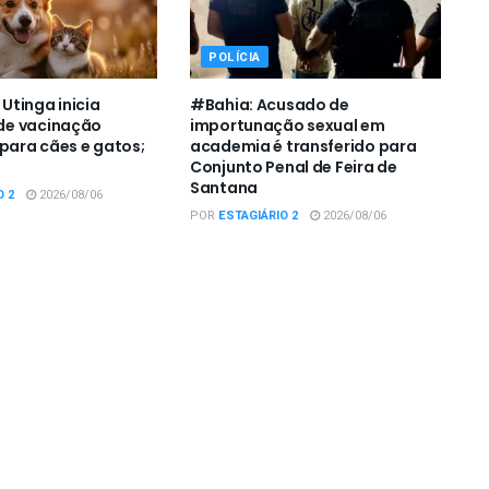
POLÍCIA
tinga inicia
#Bahia: Acusado de
e vacinação
importunação sexual em
 para cães e gatos;
academia é transferido para
Conjunto Penal de Feira de
Santana
O 2
2026/08/06
POR
ESTAGIÁRIO 2
2026/08/06