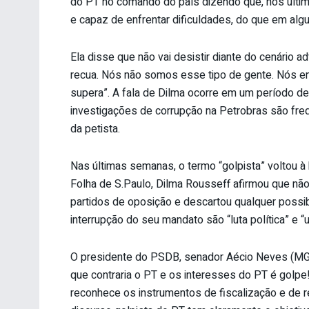
do PT no comando do país dizendo que, nos últim
e capaz de enfrentar dificuldades, do que em a
Ela disse que não vai desistir diante do cenário a
recua. Nós não somos esse tipo de gente. Nós en
supera”. A fala de Dilma ocorre em um período de
investigações de corrupção na Petrobras são fre
da petista.
Nas últimas semanas, o termo “golpista” voltou à ba
Folha de S.Paulo, Dilma Rousseff afirmou que nã
partidos de oposição e descartou qualquer possibi
interrupção do seu mandato são “luta política” e “
O presidente do PSDB, senador Aécio Neves (MG)
que contraria o PT e os interesses do PT é golpe!
reconhece os instrumentos de fiscalização e de