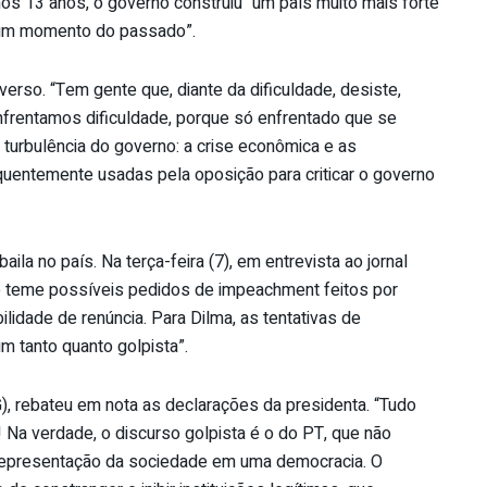
os 13 anos, o governo construiu “um país muito mais forte
lgum momento do passado”.
dverso. “Tem gente que, diante da dificuldade, desiste,
frentamos dificuldade, porque só enfrentado que se
 turbulência do governo: a crise econômica e as
quentemente usadas pela oposição para criticar o governo
ila no país. Na terça-feira (7), em entrevista ao jornal
o teme possíveis pedidos de impeachment feitos por
lidade de renúncia. Para Dilma, as tentativas de
um tanto quanto golpista”.
, rebateu em nota as declarações da presidenta. “Tudo
 Na verdade, o discurso golpista é o do PT, que não
 representação da sociedade em uma democracia. O