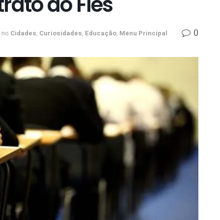
rato do Fies
0
no
Cidades
,
Curiosidades
,
Educação
,
Menu Principal