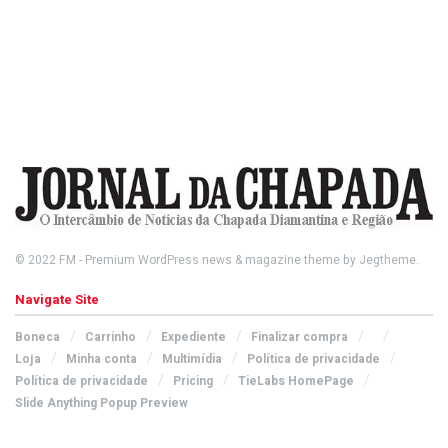
© 2022
FM
- Premium WordPress news & magazine theme by
Jegtheme
.
Navigate Site
Boneca
Carrinho
Expediente
Finalizar compra
Loja
Minha conta
Multimídia
Política de privacidade
Política de privacidade
Pricing
TieLabs HomePage
Slide Anything Popup Preview