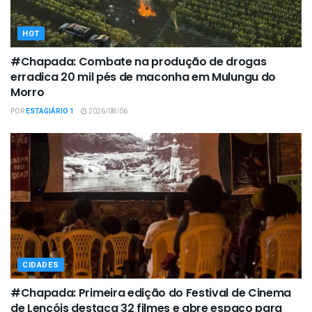
HOT
#Chapada: Combate na produção de drogas
erradica 20 mil pés de maconha em Mulungu do
Morro
POR
ESTAGIÁRIO 1
2026/08/06
CIDADES
#Chapada: Primeira edição do Festival de Cinema
de Lençóis destaca 32 filmes e abre espaço para