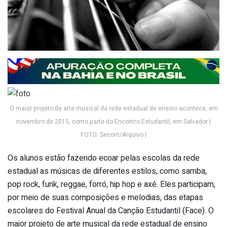
O maior projeto de arte musical da rede estadual de ensino acontece, em
novembro de 2015, como parte do Encontro Estudantil, em Salvador |
FOTO: Secom/Arquivo |
Os alunos estão fazendo ecoar pelas escolas da rede
estadual as músicas de diferentes estilos, como samba,
pop rock, funk, reggae, forró, hip hop e axé. Eles participam,
por meio de suas composições e melodias, das etapas
escolares do Festival Anual da Canção Estudantil (Face). O
maior projeto de arte musical da rede estadual de ensino