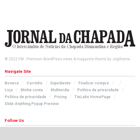
© 2022
FM
- Premium WordPress news & magazine theme by
Jegtheme
.
Navigate Site
Boneca
Carrinho
Expediente
Finalizar compra
Loja
Minha conta
Multimídia
Política de privacidade
Política de privacidade
Pricing
TieLabs HomePage
Slide Anything Popup Preview
Follow Us